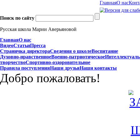
Главная
О нас
Конт
Поиск по сайту
Русская школа Марии Аверьяновой
Главная
О нас
Видео
Статьи
Пресса
Страничка директора
Сведения о школе
Воспитание
Духовно-нравственное
Военно-патриотическое
Интеллектуаль
творчество
Спортивно-оздоровительное
Правила поступления
Наши друзья
Наши контакты
Добро пожаловать!