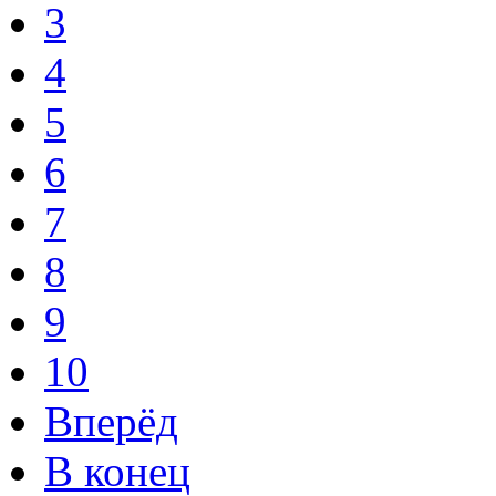
3
4
5
6
7
8
9
10
Вперёд
В конец