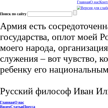
Главная
О нас
Конт
Поиск по сайту
Армия есть сосредоточенна
государства, оплот моей 
моего народа, организаци
служения – вот чувство, к
ребенку его национальным
Русский философ Иван Ил
Главная
О нас
Видео
Статьи
Пресса