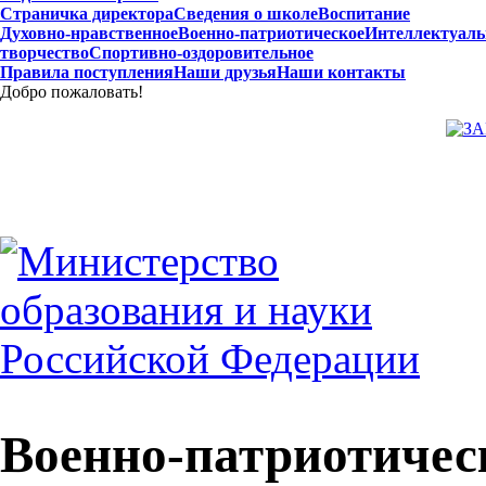
Страничка директора
Сведения о школе
Воспитание
Духовно-нравственное
Военно-патриотическое
Интеллектуаль
творчество
Спортивно-оздоровительное
Правила поступления
Наши друзья
Наши контакты
Добро пожаловать!
Военно-патриотичес