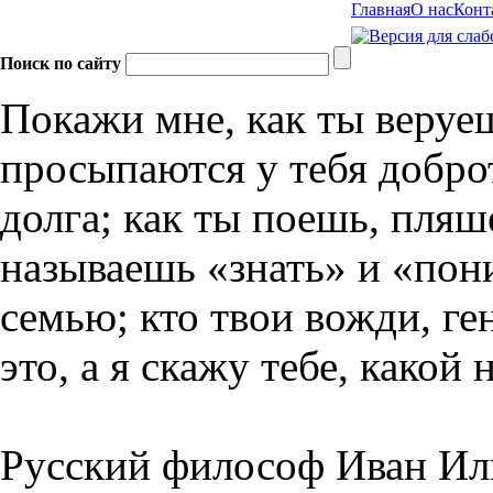
Главная
О нас
Конт
Поиск по сайту
Покажи мне, как ты веруе
просыпаются у тебя доброт
долга; как ты поешь, пляш
называешь «знать» и «пон
семью; кто твои вожди, ге
это, а я скажу тебе, како
Русский философ Иван Ил