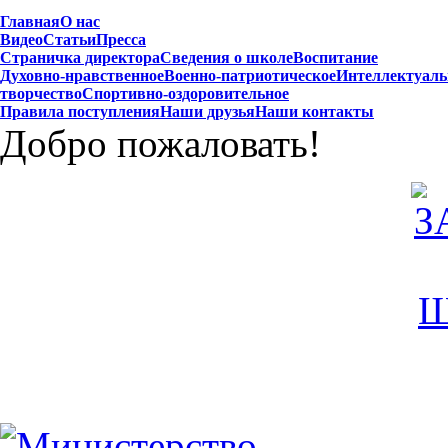
Главная
О нас
Видео
Статьи
Пресса
Страничка директора
Сведения о школе
Воспитание
Духовно-нравственное
Военно-патриотическое
Интеллектуаль
творчество
Спортивно-оздоровительное
Правила поступления
Наши друзья
Наши контакты
Добро пожаловать!